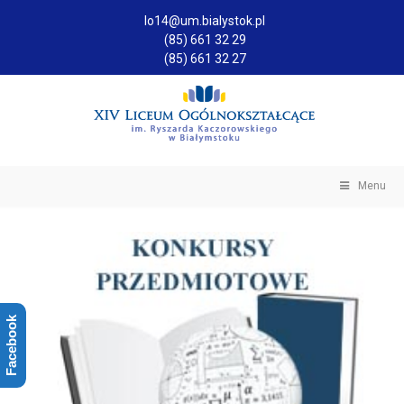
lo14@um.bialystok.pl
(85) 661 32 29
(85) 661 32 27
Menu
Facebook