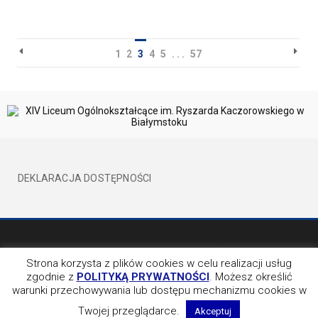
1
2
3
4
5
. . .
57
DEKLARACJA DOSTĘPNOŚCI
©2017 XIVLO WSZELKIE PRAWA ZATRZEŻONE
BY EVION
Strona korzysta z plików cookies w celu realizacji usług
zgodnie z
POLITYKĄ PRYWATNOŚCI
. Możesz określić
OBSERWUJ NAS NA
warunki przechowywania lub dostępu mechanizmu cookies w
Twojej przeglądarce.
Akceptuj