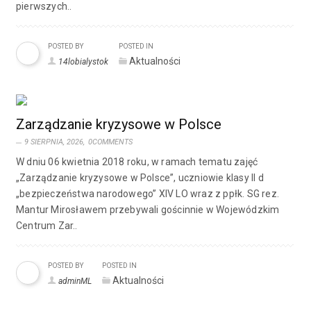
pierwszych..
POSTED BY
POSTED IN
Aktualności
14lobialystok
Zarządzanie kryzysowe w Polsce
9 SIERPNIA, 2026,
0COMMENTS
W dniu 06 kwietnia 2018 roku, w ramach tematu zajęć
„Zarządzanie kryzysowe w Polsce”, uczniowie klasy II d
„bezpieczeństwa narodowego” XIV LO wraz z ppłk. SG rez.
Mantur Mirosławem przebywali gościnnie w Wojewódzkim
Centrum Zar..
POSTED BY
POSTED IN
Aktualności
adminML