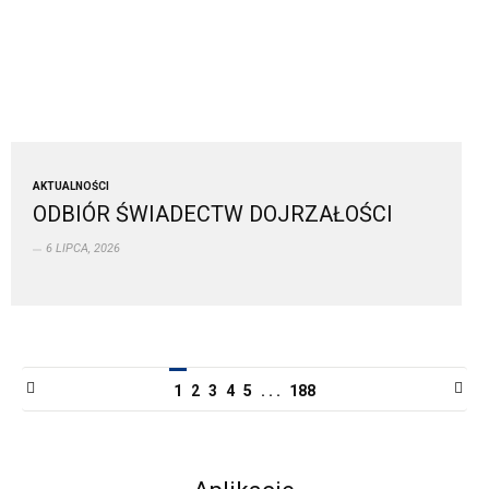
AKTUALNOŚCI
ODBIÓR ŚWIADECTW DOJRZAŁOŚCI
6 LIPCA, 2026
1
2
3
4
5
. . .
188