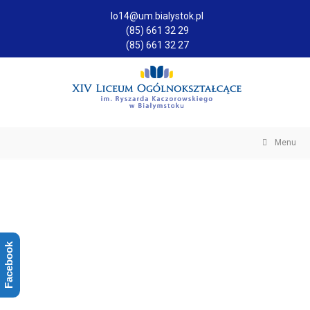
lo14@um.bialystok.pl
(85) 661 32 29
(85) 661 32 27
Menu
Facebook