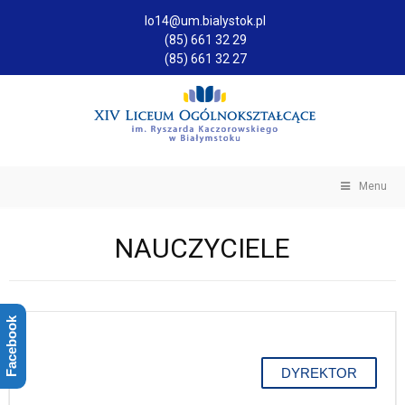
lo14@um.bialystok.pl
(85) 661 32 29
(85) 661 32 27
Menu
NAUCZYCIELE
Facebook
DYREKTOR