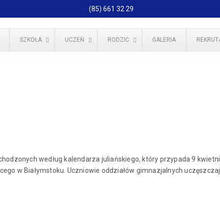
(85) 661 32 29
SZKOŁA
UCZEŃ
RODZIC
GALERIA
REKRUT
chodzonych według kalendarza juliańskiego, który przypada 9 kwiet
ego w Białymstoku. Uczniowie oddziałów gimnazjalnych uczęszczają 