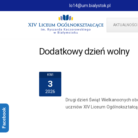
lo14@um.bialystok.pl
AKTUALNOŚCI
Dodatkowy dzień wolny
KWI
3
2026
Drugi dzień Świąt Wielkanocnych ob
uczniów XIV Liceum Ogólnokształcąc
Facebook