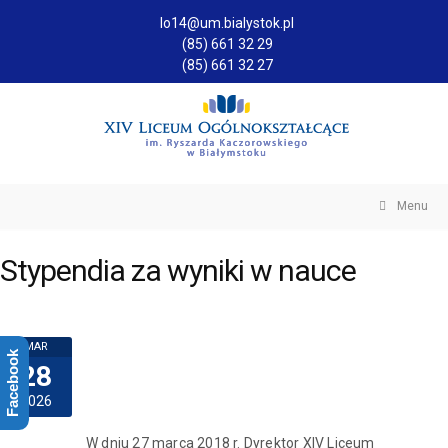
lo14@um.bialystok.pl
(85) 661 32 29
(85) 661 32 27
Menu
Stypendia za wyniki w nauce
MAR
Facebook
28
2026
W dniu 27 marca 2018 r. Dyrektor XIV Liceum