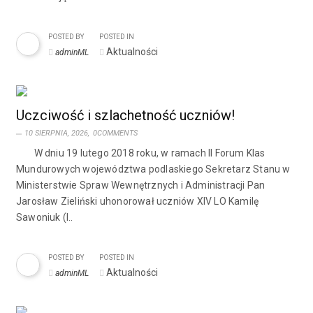
POSTED BY
POSTED IN
Aktualności
adminML
Uczciwość i szlachetność uczniów!
10 SIERPNIA, 2026,
0COMMENTS
W dniu 19 lutego 2018 roku, w ramach II Forum Klas
Mundurowych województwa podlaskiego Sekretarz Stanu w
Ministerstwie Spraw Wewnętrznych i Administracji Pan
Jarosław Zieliński uhonorował uczniów XIV LO Kamilę
Sawoniuk (I..
POSTED BY
POSTED IN
Aktualności
adminML