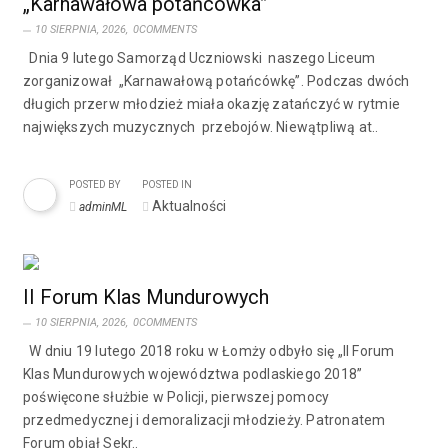
„Karnawałowa potańcówka”
10 SIERPNIA, 2026,
0COMMENTS
Dnia 9 lutego Samorząd Uczniowski naszego Liceum
zorganizował „Karnawałową potańcówkę”. Podczas dwóch
długich przerw młodzież miała okazję zatańczyć w rytmie
największych muzycznych przebojów. Niewątpliwą at..
POSTED BY
POSTED IN
Aktualności
adminML
II Forum Klas Mundurowych
10 SIERPNIA, 2026,
0COMMENTS
W dniu 19 lutego 2018 roku w Łomży odbyło się „II Forum
Klas Mundurowych województwa podlaskiego 2018”
poświęcone służbie w Policji, pierwszej pomocy
przedmedycznej i demoralizacji młodzieży. Patronatem
Forum objął Sekr..