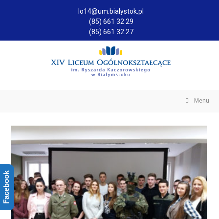
lo14@um.bialystok.pl
(85) 661 32 29
(85) 661 32 27
Menu
Facebook