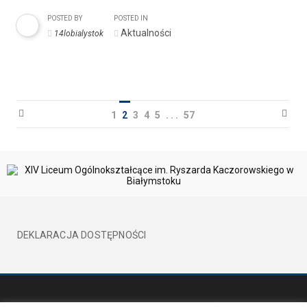
POSTED BY
POSTED IN
Aktualności
14lobialystok
1
2
3
4
5
. . .
57
DEKLARACJA DOSTĘPNOŚCI