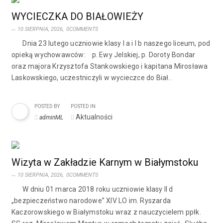
WYCIECZKA DO BIAŁOWIEŻY
10 SIERPNIA, 2026,
0COMMENTS
Dnia 23 lutego uczniowie klasy I a i I b naszego liceum, pod
opieką wychowawców: p. Ewy Jelskiej, p. Doroty Bondar
oraz majora Krzysztofa Stankowskiego i kapitana Mirosława
Laskowskiego, uczestniczyli w wycieczce do Biał..
POSTED BY
POSTED IN
Aktualności
adminML
Wizyta w Zakładzie Karnym w Białymstoku
10 SIERPNIA, 2026,
0COMMENTS
W dniu 01 marca 2018 roku uczniowie klasy II d
„bezpieczeństwo narodowe” XIV LO im. Ryszarda
Kaczorowskiego w Białymstoku wraz z nauczycielem ppłk.