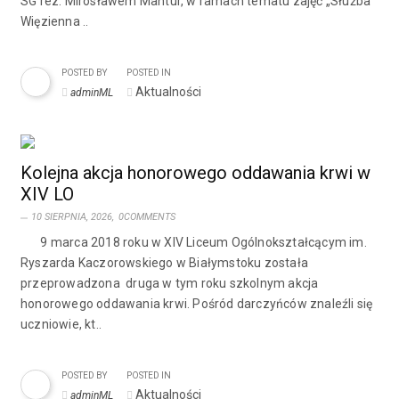
SG rez. Mirosławem Mantur, w ramach tematu zajęć „Służba
Więzienna ..
POSTED BY
POSTED IN
Aktualności
adminML
Kolejna akcja honorowego oddawania krwi w
XIV LO
10 SIERPNIA, 2026,
0COMMENTS
9 marca 2018 roku w XIV Liceum Ogólnokształcącym im.
Ryszarda Kaczorowskiego w Białymstoku została
przeprowadzona druga w tym roku szkolnym akcja
honorowego oddawania krwi. Pośród darczyńców znaleźli się
uczniowie, kt..
POSTED BY
POSTED IN
Aktualności
adminML