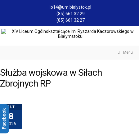
lo14@um.bialystok.pl
(85) 661 32 29
(85) 661 32 27
Menu
Służba wojskowa w Siłach
Zbrojnych RP
LUT
Facebook
8
2026