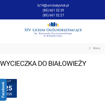
lo14@um.bialystok.pl
(85) 661 32 29
(85) 661 32 27
Menu
WYCIECZKA DO BIAŁOWIEŻY
LUT
Facebook
25
2026