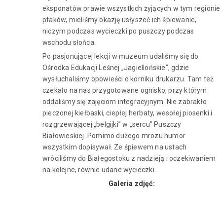
eksponatów prawie wszystkich żyjących w tym regionie
ptaków, mieliśmy okazję usłyszeć ich śpiewanie,
niczym podczas wycieczki po puszczy podczas
wschodu słońca.
Po pasjonującej lekcji w muzeum udaliśmy się do
Ośrodka Edukacji Leśnej „Jagiellońskie”, gdzie
wysłuchaliśmy opowieści o korniku drukarzu. Tam też
czekało na nas przygotowane ognisko, przy którym
oddaliśmy się zajęciom integracyjnym. Nie zabrakło
pieczonej kiełbaski, ciepłej herbaty, wesołej piosenki i
rozgrzewającej „belgijki” w „sercu” Puszczy
Białowieskiej. Pomimo dużego mrozu humor
wszystkim dopisywał. Ze śpiewem na ustach
wróciliśmy do Białegostoku z nadzieją i oczekiwaniem
na kolejne, równie udane wycieczki.
Galeria zdjęć: