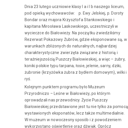
Dnia 23 lutego uczniowie klasy I a i I b naszego liceum,
pod opieką wychowawców: p. Ewy Jelskiej, p. Doroty
Bondar oraz majora Krzysztofa Stankowskiego i
kapitana Mirosława Laskowskiego, uczestniczyli w
wycieczce do Białowieży. Na początku zwiedziliśmy
Rezerwat Pokazowy Żubrów, gdzie eksponowane są, w
warunkach zbliżonych do naturalnych, najbardziej
charakterystyczne zwierzęta związane z historią i
teraźniejszością Puszczy Białowieskiej, a więc – żubry,
koniki polskie typu tarpana, łosie, jelenie, sarny, dziki,
żubronie (krzyżówka żubra z bydłem domowym), wilki i
ryś.
Kolejnym punktem programu było Muzeum
Przyrodniczo – Leśne w Białowieży, po którym
oprowadzali nas przewodnicy. Życie Puszczy
Białowieskiej przedstawione jest tu nie tylko za pomocą
wystawionych eksponatów, lecz także multimedialnie.
W muzeum w nowoczesny sposób i z powodzeniem
wykorzystano oświetlenie oraz dźwięk. Oprócz