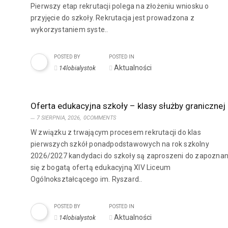
Pierwszy etap rekrutacji polega na złożeniu wniosku o
przyjęcie do szkoły. Rekrutacja jest prowadzona z
wykorzystaniem syste..
POSTED BY
POSTED IN
Aktualności
14lobialystok
Oferta edukacyjna szkoły – klasy służby granicznej
7 SIERPNIA, 2026,
0COMMENTS
W związku z trwającym procesem rekrutacji do klas
pierwszych szkół ponadpodstawowych na rok szkolny
2026/2027 kandydaci do szkoły są zaproszeni do zapoznan
się z bogatą ofertą edukacyjną XIV Liceum
Ogólnokształcącego im. Ryszard..
POSTED BY
POSTED IN
Aktualności
14lobialystok