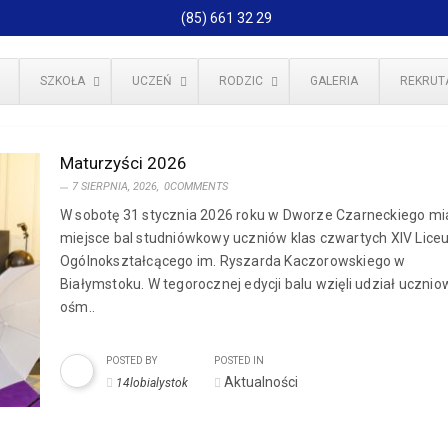
(85) 661 32 29
SZKOŁA
UCZEŃ
RODZIC
GALERIA
REKRUT
Maturzyści 2026
7 SIERPNIA, 2026,
0COMMENTS
W sobotę 31 stycznia 2026 roku w Dworze Czarneckiego mi
miejsce bal studniówkowy uczniów klas czwartych XIV Lic
Ogólnokształcącego im. Ryszarda Kaczorowskiego w
Białymstoku. W tegorocznej edycji balu wzięli udział ucznio
ośm..
POSTED BY
POSTED IN
Aktualności
14lobialystok