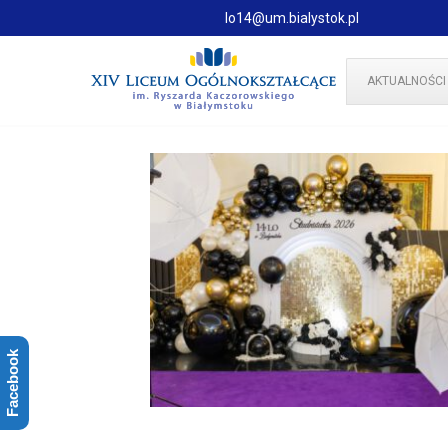
lo14@um.bialystok.pl
AKTUALNOŚCI
Facebook