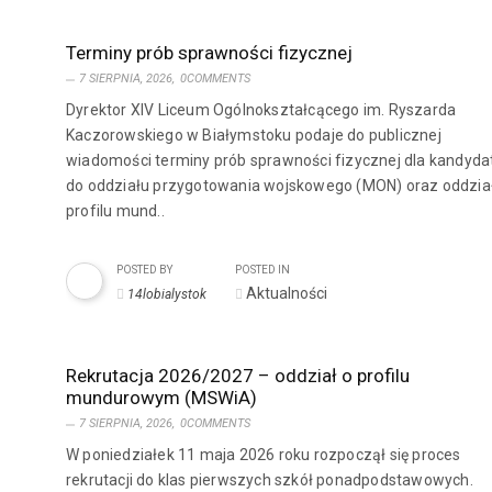
Terminy prób sprawności fizycznej
7 SIERPNIA, 2026,
0COMMENTS
Dyrektor XIV Liceum Ogólnokształcącego im. Ryszarda
Kaczorowskiego w Białymstoku podaje do publicznej
wiadomości terminy prób sprawności fizycznej dla kandyd
do oddziału przygotowania wojskowego (MON) oraz oddzia
profilu mund..
POSTED BY
POSTED IN
Aktualności
14lobialystok
Rekrutacja 2026/2027 – oddział o profilu
mundurowym (MSWiA)
7 SIERPNIA, 2026,
0COMMENTS
W poniedziałek 11 maja 2026 roku rozpoczął się proces
rekrutacji do klas pierwszych szkół ponadpodstawowych.