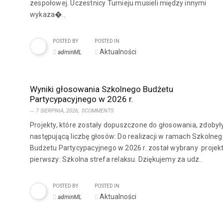
zespołowej. Uczestnicy Turnieju musieli między innymi
wykaza�..
POSTED BY
POSTED IN
Aktualności
adminML
Wyniki głosowania Szkolnego Budżetu
Partycypacyjnego w 2026 r.
7 SIERPNIA, 2026,
0COMMENTS
Projekty, które zostały dopuszczone do głosowania, zdobył
następującą liczbę głosów: Do realizacji w ramach Szkolne
Budżetu Partycypacyjnego w 2026 r. został wybrany projek
pierwszy: Szkolna strefa relaksu. Dziękujemy za udz..
POSTED BY
POSTED IN
Aktualności
adminML