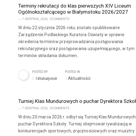
Terminy rekrutacji do klas pierwszych XIV Liceum
Ogólnokształcącego w Białymstoku 2026/2027
7 SIERPNIA, 2026,
0COMMENTS
W dniu 22 stycznia 2026 roku zostało opublikowane
Zarządzenie Podlaskiego Kuratora Oświaty w sprawie
określenia terminów przeprowadzania postępowania
rekrutacyjnego oraz postępowania uzupełniającego, w tym
terminów składania dokumen..
POSTED BY
POSTED IN
Aktualności
14lobialystok
Turniej Klas Mundurowych o puchar Dyrektora Szkoł
7 SIERPNIA, 2026,
0COMMENTS
W dniu 20 marca 2026 r. odbył się Turniej Klas Mundurowych
puchar Dyrektora Szkoły. Turniej obejmował rywalizację w
konkurencjach sportowych, zręcznościowych oraz musztry