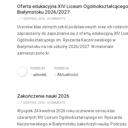
Oferta edukacyjna XIV Liceum Ogólnokształcąceg
Białymstoku 2026/2027
7 SIERPNIA, 2026,
0COMMENTS
Uczniów klas ósmych szkół podstawowych oraz ich rodzic
zapraszamy do zapoznania się z ofertą edukacyjną XIV Li
Ogólnokształcącego im. Ryszarda Kaczorowskiego w
Białymstoku na rok szkolny 2026/2027. W materiale
zamieszczono kr..
POSTED BY
POSTED IN
Aktualności
adminML
Zakończenie nauki 2026
7 SIERPNIA, 2026,
0COMMENTS
W piątek 24 kwietnia 2026 roku uczniowie ośmiu klas
czwartych XIV Liceum Ogólnokształcącego im. Ryszarda
Kaczorowskiego w Białymstoku zakończyli naukę. Podczas