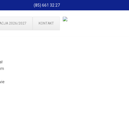
(85) 661 32 27
ACJA 2026/2027
KONTAKT
ał
eum
wie