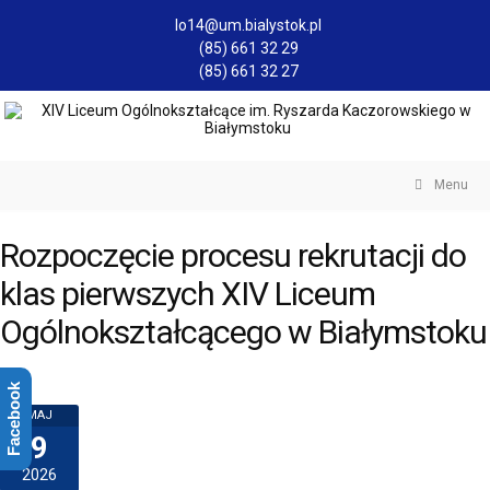
lo14@um.bialystok.pl
(85) 661 32 29
(85) 661 32 27
Menu
Rozpoczęcie procesu rekrutacji do
klas pierwszych XIV Liceum
Ogólnokształcącego w Białymstoku
Facebook
MAJ
9
2026