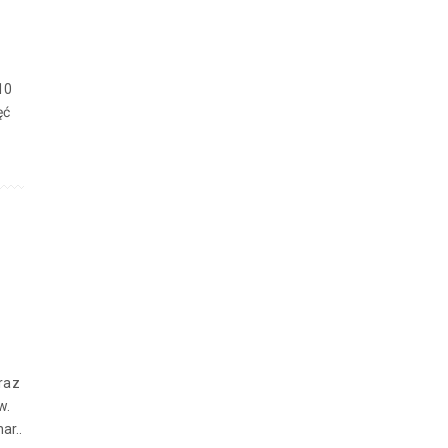
10
ęć
raz
w.
ar..