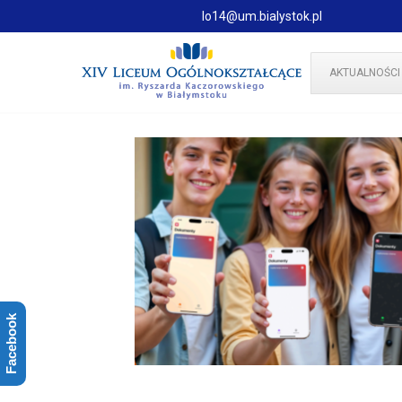
lo14@um.bialystok.pl
AKTUALNOŚCI
Facebook