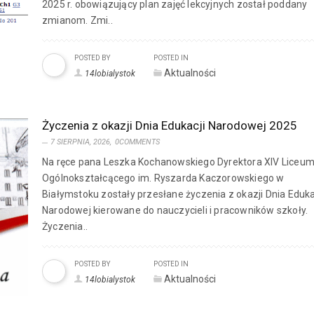
2025 r. obowiązujący plan zajęć lekcyjnych został poddany
zmianom. Zmi..
POSTED BY
POSTED IN
Aktualności
14lobialystok
Życzenia z okazji Dnia Edukacji Narodowej 2025
7 SIERPNIA, 2026,
0COMMENTS
Na ręce pana Leszka Kochanowskiego Dyrektora XIV Liceu
Ogólnokształcącego im. Ryszarda Kaczorowskiego w
Białymstoku zostały przesłane życzenia z okazji Dnia Eduka
Narodowej kierowane do nauczycieli i pracowników szkoły.
Życzenia..
POSTED BY
POSTED IN
Aktualności
14lobialystok