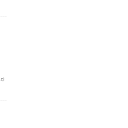
m
cji