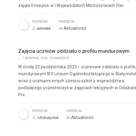
zajęła II miejsce w I Wojewódzkich Mistrzostwach Pier..
POSTED BY
POSTED IN
Aktualności
adminML
Zajęcia uczniów oddziału o profilu mundurowym
7 SIERPNIA, 2026,
0COMMENTS
W środę 22 października 2025 r. uczniowie oddziału o profil
mundurowym XIV Liceum Ogólnokształcącego w Białymsto
wraz z uczniami innych sześciu szkół z województwa
podlaskiego uczestniczyli w zajęciach lekcyjnych w Oddzial
Pre..
POSTED BY
POSTED IN
Aktualności
14lobialystok