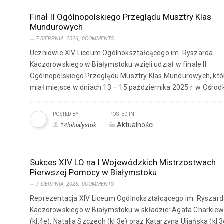
Finał II Ogólnopolskiego Przeglądu Musztry Klas
Mundurowych
7 SIERPNIA, 2026,
0COMMENTS
Uczniowie XIV Liceum Ogólnokształcącego im. Ryszarda
Kaczorowskiego w Białymstoku wzięli udział w finale II
Ogólnopolskiego Przeglądu Musztry Klas Mundurowych, któ
miał miejsce w dniach 13 – 15 października 2025 r. w Ośrodk
POSTED BY
POSTED IN
Aktualności
14lobialystok
Sukces XIV LO na I Wojewódzkich Mistrzostwach
Pierwszej Pomocy w Białymstoku
7 SIERPNIA, 2026,
0COMMENTS
Reprezentacja XIV Liceum Ogólnokształcącego im. Ryszar
Kaczorowskiego w Białymstoku w składzie: Agata Charkiew
(kl.4e), Natalia Szczech (kl.3e) oraz Katarzyna Uljańska (kl.3