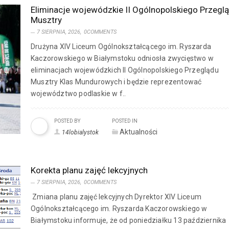
Eliminacje wojewódzkie II Ogólnopolskiego Przegl
Musztry
7 SIERPNIA, 2026,
0COMMENTS
Drużyna XIV Liceum Ogólnokształcącego im. Ryszarda
Kaczorowskiego w Białymstoku odniosła zwycięstwo w
eliminacjach wojewódzkich II Ogólnopolskiego Przeglądu
Musztry Klas Mundurowych i będzie reprezentować
województwo podlaskie w f..
POSTED BY
POSTED IN
Aktualności
14lobialystok
Korekta planu zajęć lekcyjnych
7 SIERPNIA, 2026,
0COMMENTS
Zmiana planu zajęć lekcyjnych Dyrektor XIV Liceum
Ogólnokształcącego im. Ryszarda Kaczorowskiego w
Białymstoku informuje, że od poniedziałku 13 października