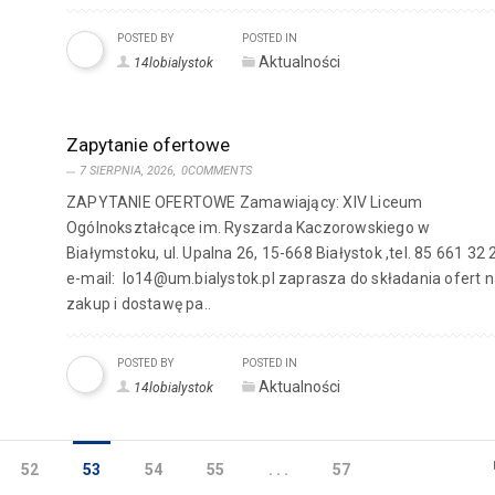
POSTED BY
POSTED IN
Aktualności
14lobialystok
Zapytanie ofertowe
7 SIERPNIA, 2026,
0COMMENTS
ZAPYTANIE OFERTOWE Zamawiający: XIV Liceum
Ogólnokształcące im. Ryszarda Kaczorowskiego w
Białymstoku, ul. Upalna 26, 15-668 Białystok ,tel. 85 661 32 
e-mail: lo14@um.bialystok.pl zaprasza do składania ofert 
zakup i dostawę pa..
POSTED BY
POSTED IN
Aktualności
14lobialystok
52
53
54
55
. . .
57