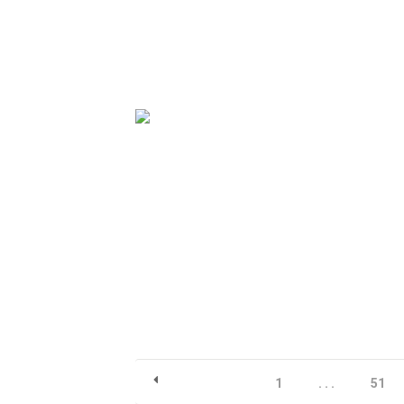
1
. . .
51