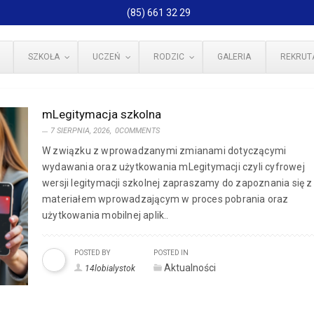
(85) 661 32 29
SZKOŁA
UCZEŃ
RODZIC
GALERIA
REKRUT
mLegitymacja szkolna
7 SIERPNIA, 2026,
0COMMENTS
W związku z wprowadzanymi zmianami dotyczącymi
wydawania oraz użytkowania mLegitymacji czyli cyfrowej
wersji legitymacji szkolnej zapraszamy do zapoznania się z
materiałem wprowadzającym w proces pobrania oraz
użytkowania mobilnej aplik..
POSTED BY
POSTED IN
Aktualności
14lobialystok