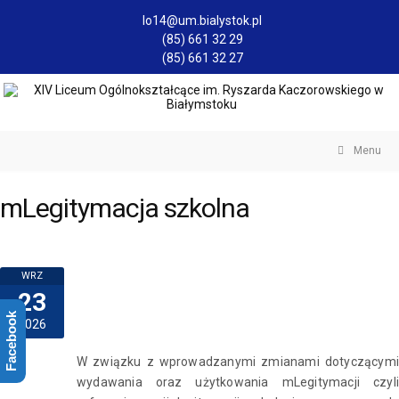
lo14@um.bialystok.pl
(85) 661 32 29
(85) 661 32 27
Menu
mLegitymacja szkolna
WRZ
23
Facebook
2026
W związku z wprowadzanymi zmianami dotyczącymi
wydawania oraz użytkowania mLegitymacji czyli