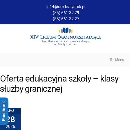
lo14@um.bialystok.pl
(85) 661 32 29
(85) 661 32 27
Menu
Oferta edukacyjna szkoły – klasy
służby granicznej
Facebook
MAJ
28
2026