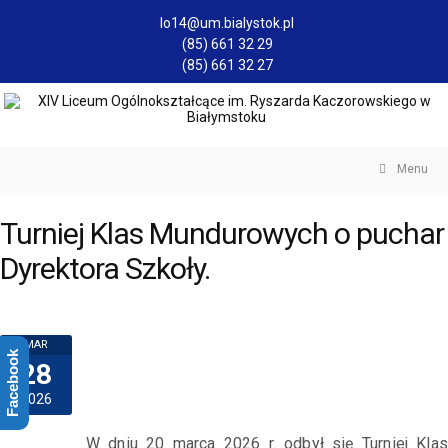
lo14@um.bialystok.pl
(85) 661 32 29
(85) 661 32 27
Menu
Turniej Klas Mundurowych o puchar
Dyrektora Szkoły.
MAR
Facebook
28
2026
W dniu 20 marca 2026 r. odbył się Turniej Klas