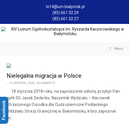
lo14@um.bialystok.pl
(85) 661 32 29
(85) 661 32 27
Menu
Nielegalna migracja w Polsce
8 SIERPNIA, 2026,
0COMMENTS
18 stycznia 2018 roku, na zaproszenie szkoły, przybył Pan
ppłk SG Jacek Dederko, Naczelnik Wydziału – Kierownik
Facebook
Strzeżonego Ośrodka dla Cudzoziemców Podlaskiego
Oddziału Straży Granicznej w Białymstoku, który zapoznał
uc..