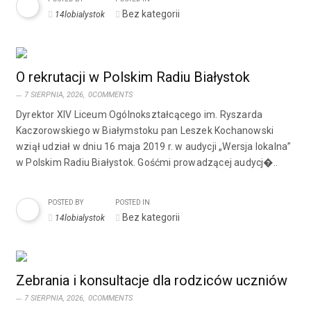
Bez kategorii
14lobialystok
O rekrutacji w Polskim Radiu Białystok
7 SIERPNIA, 2026,
0COMMENTS
Dyrektor XIV Liceum Ogólnokształcącego im. Ryszarda
Kaczorowskiego w Białymstoku pan Leszek Kochanowski
wziął udział w dniu 16 maja 2019 r. w audycji „Wersja lokalna”
w Polskim Radiu Białystok. Gośćmi prowadzącej audycj�..
POSTED BY
POSTED IN
Bez kategorii
14lobialystok
Zebrania i konsultacje dla rodziców uczniów
7 SIERPNIA, 2026,
0COMMENTS