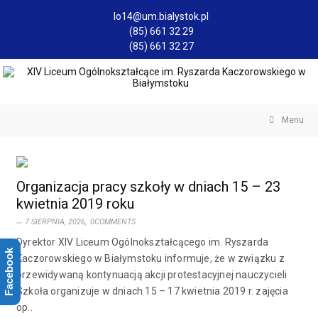
lo14@um.bialystok.pl
(85) 661 32 29
(85) 661 32 27
Menu
Organizacja pracy szkoły w dniach 15 – 23
kwietnia 2019 roku
7 SIERPNIA, 2026,
0COMMENTS
Dyrektor XIV Liceum Ogólnokształcącego im. Ryszarda
Facebook
Kaczorowskiego w Białymstoku informuje, że w związku z
przewidywaną kontynuacją akcji protestacyjnej nauczycieli
Szkoła organizuje w dniach 15 – 17 kwietnia 2019 r. zajęcia
op..