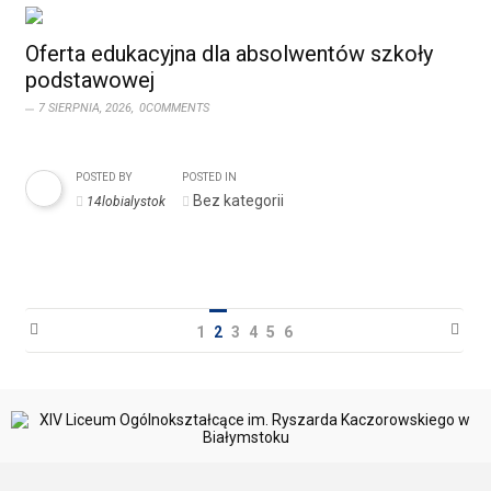
Oferta edukacyjna dla absolwentów szkoły
podstawowej
7 SIERPNIA, 2026,
0COMMENTS
POSTED BY
POSTED IN
Bez kategorii
14lobialystok
1
2
3
4
5
6