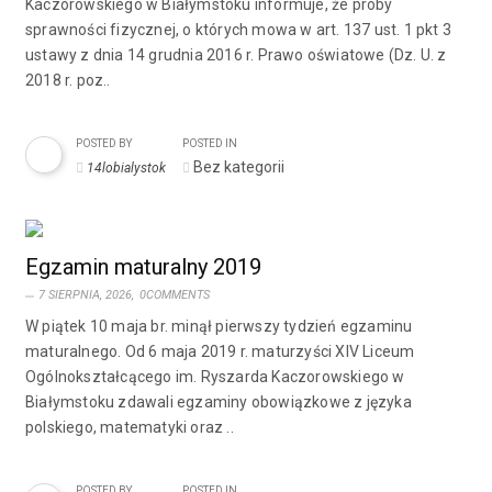
Kaczorowskiego w Białymstoku informuje, że próby
sprawności fizycznej, o których mowa w art. 137 ust. 1 pkt 3
ustawy z dnia 14 grudnia 2016 r. Prawo oświatowe (Dz. U. z
2018 r. poz..
POSTED BY
POSTED IN
Bez kategorii
14lobialystok
Egzamin maturalny 2019
7 SIERPNIA, 2026,
0COMMENTS
W piątek 10 maja br. minął pierwszy tydzień egzaminu
maturalnego. Od 6 maja 2019 r. maturzyści XIV Liceum
Ogólnokształcącego im. Ryszarda Kaczorowskiego w
Białymstoku zdawali egzaminy obowiązkowe z języka
polskiego, matematyki oraz ..
POSTED BY
POSTED IN