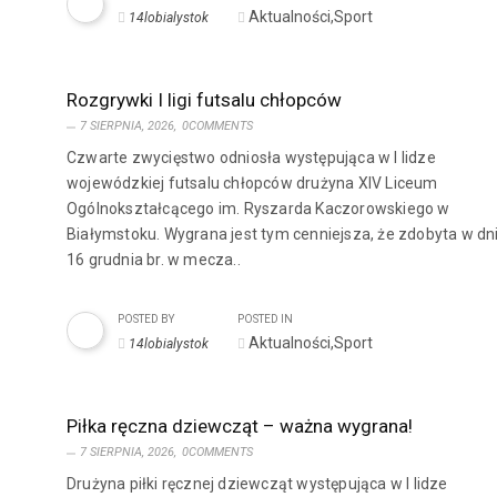
Aktualności,Sport
14lobialystok
Rozgrywki I ligi futsalu chłopców
7 SIERPNIA, 2026,
0COMMENTS
Czwarte zwycięstwo odniosła występująca w I lidze
wojewódzkiej futsalu chłopców drużyna XIV Liceum
Ogólnokształcącego im. Ryszarda Kaczorowskiego w
Białymstoku. Wygrana jest tym cenniejsza, że zdobyta w dn
16 grudnia br. w mecza..
POSTED BY
POSTED IN
Aktualności,Sport
14lobialystok
Piłka ręczna dziewcząt – ważna wygrana!
7 SIERPNIA, 2026,
0COMMENTS
Drużyna piłki ręcznej dziewcząt występująca w I lidze