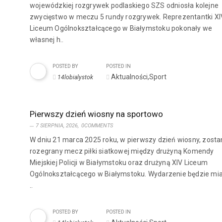
wojewódzkiej rozgrywek podlaskiego SZS odniosła kolejne
zwycięstwo w meczu 5 rundy rozgrywek. Reprezentantki XI
Liceum Ogólnokształcącego w Białymstoku pokonały we
własnej h..
POSTED BY
POSTED IN
Aktualności,Sport
14lobialystok
Pierwszy dzień wiosny na sportowo
7 SIERPNIA, 2026,
0COMMENTS
W dniu 21 marca 2025 roku, w pierwszy dzień wiosny, zosta
rozegrany mecz piłki siatkowej między drużyną Komendy
Miejskiej Policji w Białymstoku oraz drużyną XIV Liceum
Ogólnokształcącego w Białymstoku. Wydarzenie będzie mi
..
POSTED BY
POSTED IN