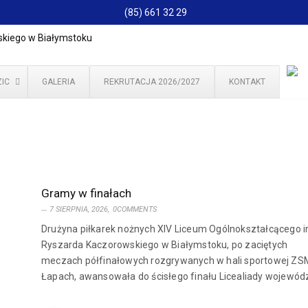
(85) 661 32 29
IC
GALERIA
REKRUTACJA 2026/2027
KONTAKT
Gramy w finałach
7 SIERPNIA, 2026,
0COMMENTS
Drużyna piłkarek nożnych XIV Liceum Ogólnokształcącego i
Ryszarda Kaczorowskiego w Białymstoku, po zaciętych
meczach półfinałowych rozgrywanych w hali sportowej ZS
Łapach, awansowała do ścisłego finału Licealiady wojewódz