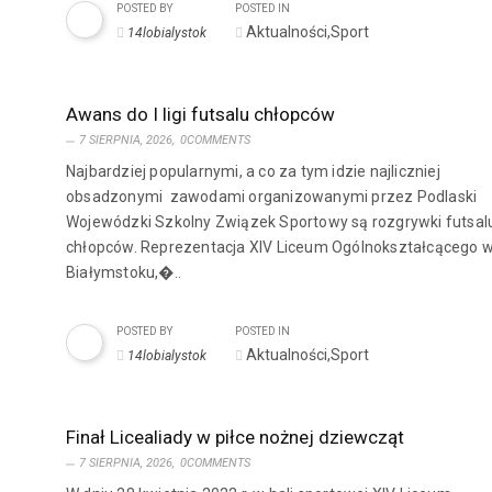
POSTED BY
POSTED IN
Aktualności,Sport
14lobialystok
Awans do I ligi futsalu chłopców
7 SIERPNIA, 2026,
0COMMENTS
Najbardziej popularnymi, a co za tym idzie najliczniej
obsadzonymi zawodami organizowanymi przez Podlaski
Wojewódzki Szkolny Związek Sportowy są rozgrywki futsal
chłopców. Reprezentacja XIV Liceum Ogólnokształcącego 
Białymstoku,�..
POSTED BY
POSTED IN
Aktualności,Sport
14lobialystok
Finał Licealiady w piłce nożnej dziewcząt
7 SIERPNIA, 2026,
0COMMENTS