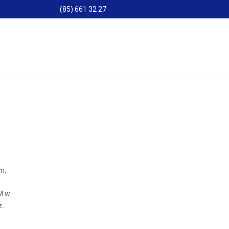
(85) 661 32 27
m.
M w
..