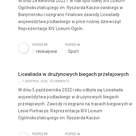
W dniu 28 kwietnia 2022 r. w hali sportowej XIV Liceum
Ogólnokształcącego im. Ryszarda Kaczorowskiego w
Białymstoku rozegrano finałowe zawody Licealiady
województwa podlaskiego w piłce nożnej dziewcząt.
Reprezentacja XIV Liceum Ogóln..
POSTED BY
POSTED IN
Sport
14lobialystok
Licealiada w drużynowych biegach przełajowych
7 SIERPNIA, 2026,
0COMMENTS
W dniu 5 października 2022 roku odbyła się Licealiada
województwa podlaskiego w drużynowych biegach
przełajowych. Zawody rozegrano na trasach biegowych w
Lesie Pietrasze. Reprezentacja XIV Liceum
Ogólnokształcącego im. Ryszarda Kaczor..
POSTED BY
POSTED IN