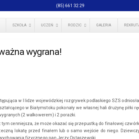
(85) 661 32 29
SZKOŁA
UCZEŃ
RODZIC
GALERIA
REKRUT
 ważna wygrana!
stępująca w I lidze wojewódzkiej rozgrywek podlaskiego SZS odniosł
ształcącego w Białymstoku pokonały we własnej hali drużynę piłki 
wygranych (2 walkowerem) i 2 porażki.
t tym cenniejsza, że może okazać się przepustką do finałowej czwór
tateczną lokatę przed finałem lub o samo wejście do niego. Dziew
 wychowania fizycznego pan Jerzy Ostaszewski.