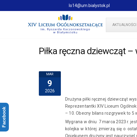
lo14@um.bialystok.pl
AKTUALNOŚCI
Piłka ręczna dziewcząt –
MAR
9
2026
Drużyna piłki ręcznej dziewcząt wy
Reprezentantki XIV Liceum Ogólnok
Facebook
– 10. Obecny bilans rozgrywek to 5 
Wygrana w dniu 7 marca 2023 r. jes
kolejka w której zmierzą się o os
Opiekunem drużyny jest nauczyciel