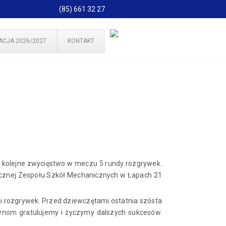
(85) 661 32 27
ACJA 2026/2027
KONTAKT
a kolejne zwycięstwo w meczu 5 rundy rozgrywek.
ręcznej Zespołu Szkół Mechanicznych w Łapach 21
ki rozgrywek. Przed dziewczętami ostatnia szósta
czynom gratulujemy i życzymy dalszych sukcesów.