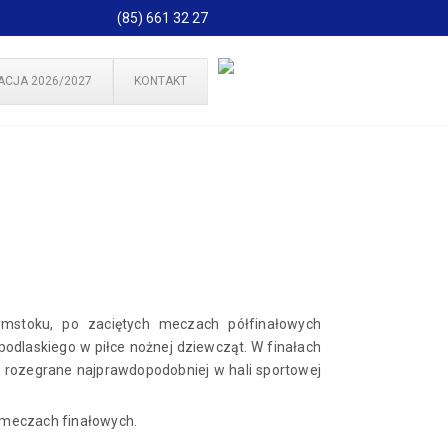
(85) 661 32 27
ACJA 2026/2027
KONTAKT
ymstoku, po zaciętych meczach półfinałowych
odlaskiego w piłce nożnej dziewcząt. W finałach
ą rozegrane najprawdopodobniej w hali sportowej
 meczach finałowych.