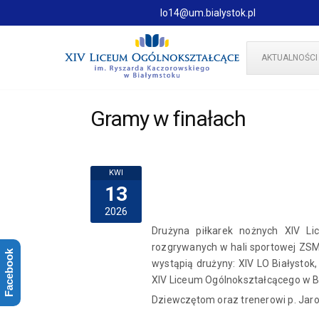
lo14@um.bialystok.pl
AKTUALNOŚCI
Gramy w finałach
KWI
13
2026
Drużyna piłkarek nożnych XIV L
rozgrywanych w hali sportowej ZSM
Facebook
wystąpią drużyny: XIV LO Białysto
XIV Liceum Ogólnokształcącego w 
Dziewczętom oraz trenerowi p. Jar