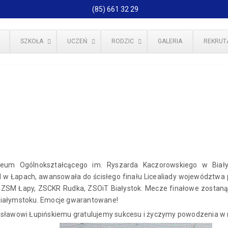
(85) 661 32 29
SZKOŁA
UCZEŃ
RODZIC
GALERIA
REKRUT
iceum Ogólnokształcącego im. Ryszarda Kaczorowskiego w Biał
 w Łapach, awansowała do ścisłego finału Licealiady województwa p
k, ZSM Łapy, ZSCKR Rudka, ZSOiT Białystok. Mecze finałowe zostan
Białymstoku. Emocje gwarantowane!
osławowi Łupińskiemu gratulujemy sukcesu i życzymy powodzenia w