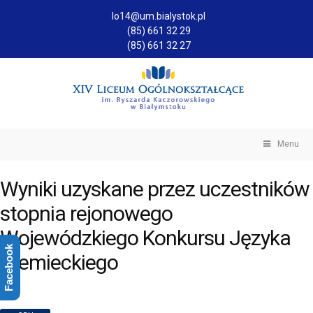
lo14@um.bialystok.pl
(85) 661 32 29
(85) 661 32 27
Menu
Wyniki uzyskane przez uczestników
stopnia rejonowego
Wojewódzkiego Konkursu Języka
Facebook
Niemieckiego