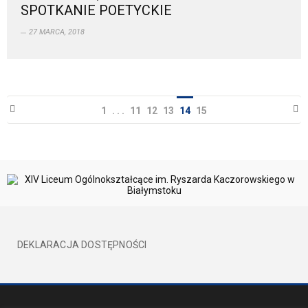
SPOTKANIE POETYCKIE
27 MARCA, 2018
1
. . .
11
12
13
14
15
DEKLARACJA DOSTĘPNOŚCI