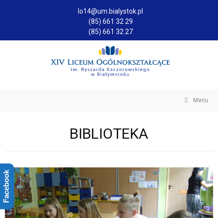
lo14@um.bialystok.pl
(85) 661 32 29
(85) 661 32 27
Menu
BIBLIOTEKA
Facebook