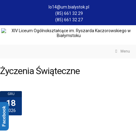
lo14@um.bialystok.pl
(85) 661 32 29
(85) 661 32 27
Menu
Życzenia Świąteczne
GRU
18
Facebook
2026