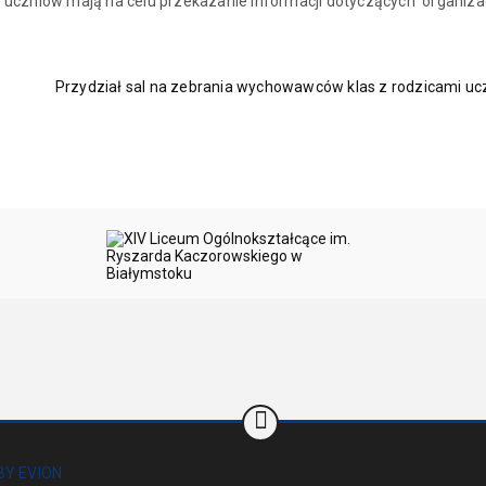
 uczniów mają na celu przekazanie informacji dotyczących organiza
Przydział sal na zebrania wychowawców klas z rodzicami u
BY EVION