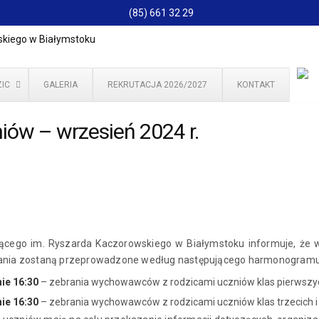
(85) 661 32 29
IC
GALERIA
REKRUTACJA 2026/2027
KONTAKT
iów – wrzesień 2024 r.
ącego im. Ryszarda Kaczorowskiego w Białymstoku informuje, że w
brania zostaną przeprowadzone według następującego harmonogramu
nie 16:30
– zebrania wychowawców z rodzicami uczniów klas pierwszych
nie 16:30
– zebrania wychowawców z rodzicami uczniów klas trzecich i