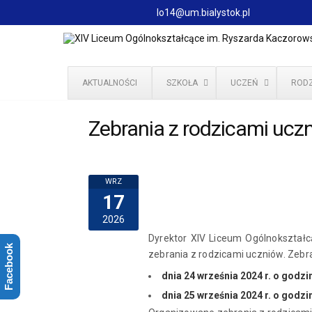
lo14@um.bialystok.pl
AKTUALNOŚCI
SZKOŁA
UCZEŃ
RODZ
Zebrania z rodzicami uczn
WRZ
17
2026
Dyrektor XIV Liceum Ogólnokształc
Facebook
zebrania z rodzicami uczniów. Ze
dnia 24 września
2024 r. o godzi
dnia 25 września 2024 r. o godzi