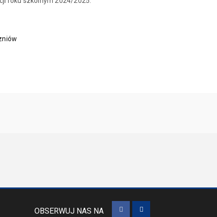
cji roku szkolnym 2024/2025.
czniów
OBSERWUJ NAS NA