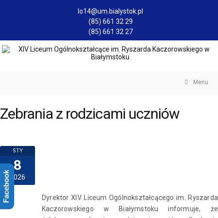
lo14@um.bialystok.pl
(85) 661 32 29
(85) 661 32 27
Menu
Zebrania z rodzicami uczniów
STY
8
Facebook
2026
Dyrektor XIV Liceum Ogólnokształcącego im. Ryszarda
Kaczorowskiego w Białymstoku informuje, że