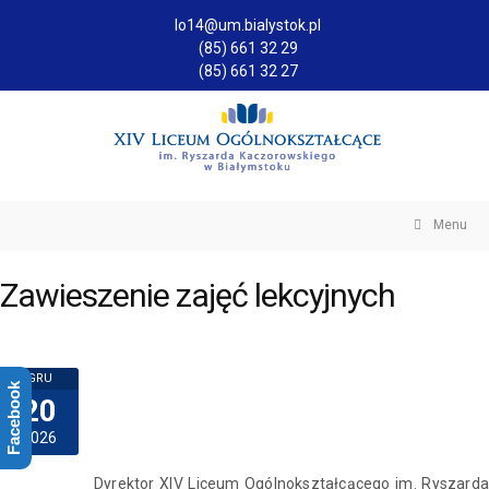
lo14@um.bialystok.pl
(85) 661 32 29
(85) 661 32 27
Menu
Zawieszenie zajęć lekcyjnych
GRU
Facebook
20
2026
Dyrektor XIV Liceum Ogólnokształcącego im. Ryszarda