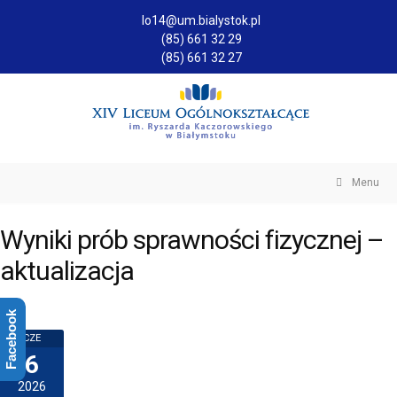
lo14@um.bialystok.pl
(85) 661 32 29
(85) 661 32 27
Menu
Wyniki prób sprawności fizycznej –
aktualizacja
Facebook
CZE
6
2026