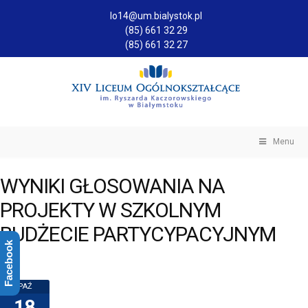
lo14@um.bialystok.pl
(85) 661 32 29
(85) 661 32 27
Menu
WYNIKI GŁOSOWANIA NA
PROJEKTY W SZKOLNYM
BUDŻECIE PARTYCYPACYJNYM
Facebook
PAŹ
18