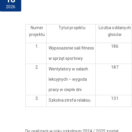
2026
Numer
Tytuł projektu
Liczba oddanych
projektu
głosów
1.
186
Wyposażenie sali fitness
w sprzęt sportowy
2.
187
Wentylatory w salach
lekcyjnych – wygoda
pracy w ciepłe dni
3.
131
Szkolna strefa relaksu
Do realizacji w roku szkolnym 2024 / 2025 został