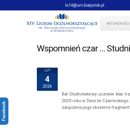
lo14@um.bialystok.pl
AKTUALNOŚCI
Wspomnień czar … Studn
LUT
4
2026
Bal Studniówkowy uczniów klas trz
2020 roku w Dworze Czarneckiego 
Facebook
załączeniu jego obszerne fragment