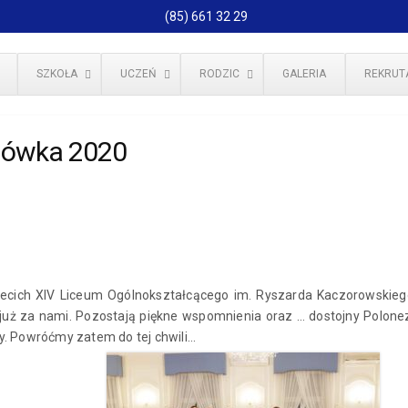
(85) 661 32 29
SZKOŁA
UCZEŃ
RODZIC
GALERIA
REKRUT
iówka 2020
ecich XIV Liceum Ogólnokształcącego im. Ryszarda Kaczorowskiego
już za nami. Pozostają piękne wspomnienia oraz … dostojny Polon
y. Powróćmy zatem do tej chwili…