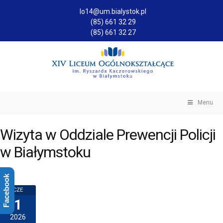
lo14@um.bialystok.pl
(85) 661 32 29
(85) 661 32 27
Menu
Wizyta w Oddziale Prewencji Policji
w Białymstoku
Facebook
CZE
1
2026