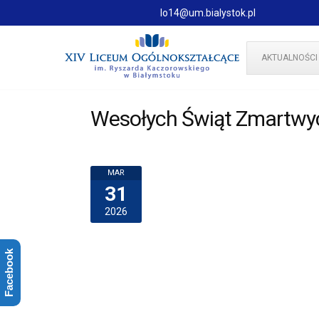
lo14@um.bialystok.pl
AKTUALNOŚCI
Wesołych Świąt Zmartwy
MAR
31
2026
Facebook