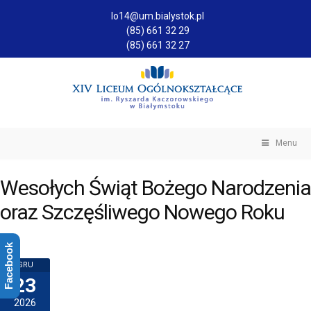
lo14@um.bialystok.pl
(85) 661 32 29
(85) 661 32 27
Menu
Wesołych Świąt Bożego Narodzenia
oraz Szczęśliwego Nowego Roku
Facebook
GRU
23
2026