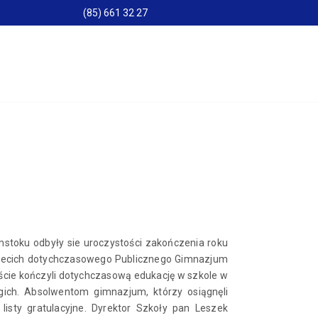
(85) 661 32 27
stoku odbyły sie uroczystości zakończenia roku
rzecich dotychczasowego Publicznego Gimnazjum
ście kończyli dotychczasową edukację w szkole w
ich. Absolwentom gimnazjum, którzy osiągnęli
listy gratulacyjne. Dyrektor Szkoły pan Leszek