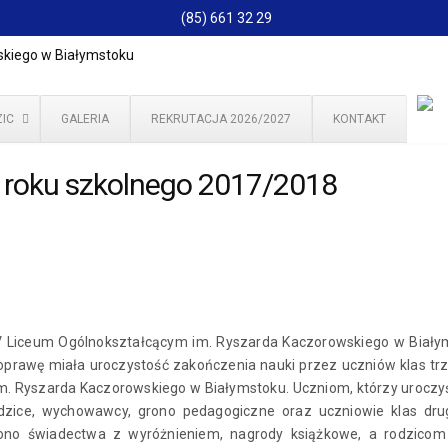
(85) 661 32 29
IC
GALERIA
REKRUTACJA 2026/2027
KONTAKT
 roku szkolnego 2017/2018
 Liceum Ogólnokształcącym im. Ryszarda Kaczorowskiego w Białym
oprawę miała uroczystość zakończenia nauki przez uczniów klas t
im. Ryszarda Kaczorowskiego w Białymstoku. Uczniom, którzy uroczy
zice, wychowawcy, grono pedagogiczne oraz uczniowie klas drug
zono świadectwa
z wyróżnieniem, nagrody książkowe, a rodzicom 