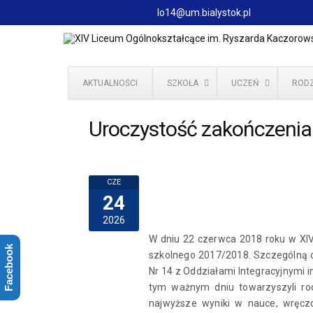
lo14@um.bialystok.pl
AKTUALNOŚCI
SZKOŁA
UCZEŃ
RODZ
Uroczystość zakończenia
CZE
24
2026
W dniu
22 czerwca 2018 roku w XIV
Facebook
szkolnego 2017/2018. Szczególną 
Nr 14 z Oddziałami Integracyjnymi 
tym ważnym dniu towarzyszyli rod
najwyższe wyniki w nauce, wręc