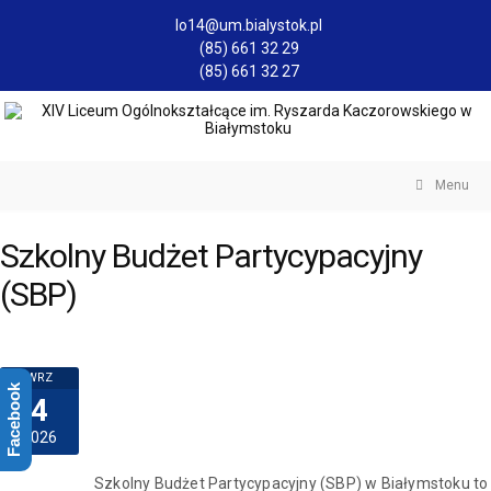
lo14@um.bialystok.pl
(85) 661 32 29
(85) 661 32 27
Menu
Szkolny Budżet Partycypacyjny
(SBP)
WRZ
Facebook
4
2026
Szkolny Budżet Partycypacyjny (SBP) w Białymstoku to