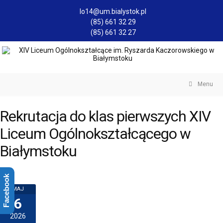
lo14@um.bialystok.pl
(85) 661 32 29
(85) 661 32 27
Menu
Rekrutacja do klas pierwszych XIV
Liceum Ogólnokształcącego w
Białymstoku
Facebook
MAJ
6
2026