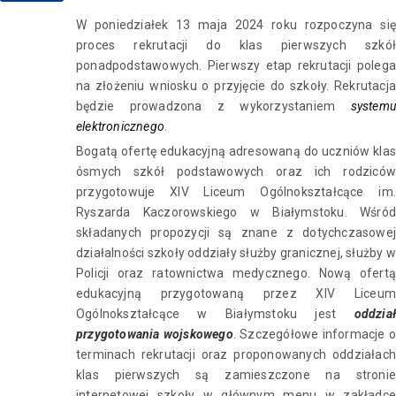
W poniedziałek 13 maja 2024 roku rozpoczyna się
proces rekrutacji do klas pierwszych szkół
ponadpodstawowych. Pierwszy etap rekrutacji polega
na złożeniu wniosku o przyjęcie do szkoły. Rekrutacja
będzie prowadzona z wykorzystaniem
systemu
elektronicznego
.
Bogatą ofertę edukacyjną adresowaną do uczniów klas
ósmych szkół podstawowych oraz ich rodziców
przygotowuje XIV Liceum Ogólnokształcące im.
Ryszarda Kaczorowskiego w Białymstoku. Wśród
składanych propozycji są znane z dotychczasowej
działalności szkoły oddziały służby granicznej, służby w
Policji oraz ratownictwa medycznego. Nową ofertą
edukacyjną przygotowaną przez XIV Liceum
Ogólnokształcące w Białymstoku jest
oddział
przygotowania wojskowego
. Szczegółowe informacje o
terminach rekrutacji oraz proponowanych oddziałach
klas pierwszych są zamieszczone na stronie
internetowej szkoły w głównym menu w zakładce