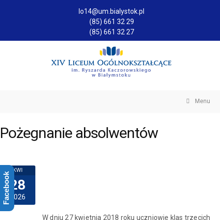
lo14@um.bialystok.pl
(85) 661 32 29
(85) 661 32 27
Menu
Pożegnanie absolwentów
KWI
Facebook
28
2026
W dniu 27 kwietnia 2018 roku uczniowie klas trzecich