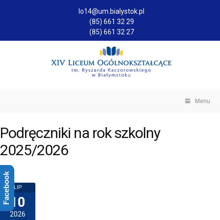
lo14@um.bialystok.pl
(85) 661 32 29
(85) 661 32 27
Menu
Podręczniki na rok szkolny
2025/2026
Facebook
LIP
10
2026