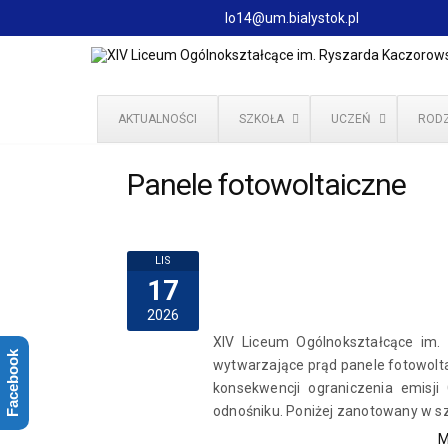
lo14@um.bialystok.pl
AKTUALNOŚCI
SZKOŁA
UCZEŃ
RODZ
Panele fotowoltaiczne
LIS
17
2026
XIV Liceum Ogólnokształcące im.
Facebook
wytwarzające prąd panele fotowolta
konsekwencji ograniczenia emisji
odnośniku. Poniżej zanotowany w sz
M