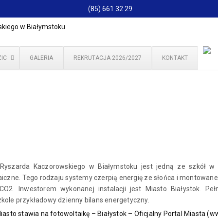
(85) 661 32 29
IC
GALERIA
REKRUTACJA 2026/2027
KONTAKT
 Ryszarda Kaczorowskiego w Białymstoku jest jedną ze szkół w
iczne. Tego rodzaju systemy czerpią energię ze słońca i montowane
 CO2. Inwestorem wykonanej instalacji jest Miasto Białystok. 
kole przykładowy dzienny bilans energetyczny.
iasto stawia na fotowoltaikę – Białystok – Oficjalny Portal Miasta (ww