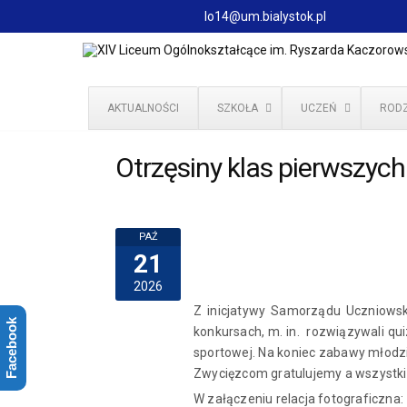
lo14@um.bialystok.pl
AKTUALNOŚCI
SZKOŁA
UCZEŃ
RODZ
Otrzęsiny klas pierwszych
PAŹ
21
2026
Z inicjatywy Samorządu Uczniowski
Facebook
konkursach, m. in. rozwiązywali qui
sportowej. Na koniec zabawy młodzie
Zwycięzcom gratulujemy a wszystk
W załączeniu relacja fotograficzna: