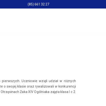
(85) 661 32 27
s pierwszych. Uczniowie wzięli udział w różnych
e o swojej klasie oraz rywalizowali w konkurencji
trzęsinach Żaka XIV Ogólniaka zajęła klasa I c 2.