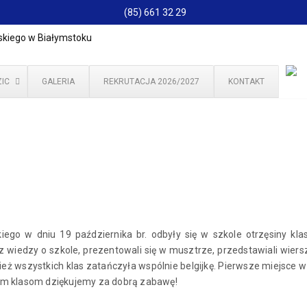
(85) 661 32 29
IC
GALERIA
REKRUTACJA 2026/2027
KONTAKT
ego w dniu 19 października br. odbyły się w szkole otrzęsiny kla
z wiedzy o szkole, prezentowali się w musztrze, przedstawiali wiersz
ż wszystkich klas zatańczyła wspólnie belgijkę. Pierwsze miejsce w O
im klasom dziękujemy za dobrą zabawę!