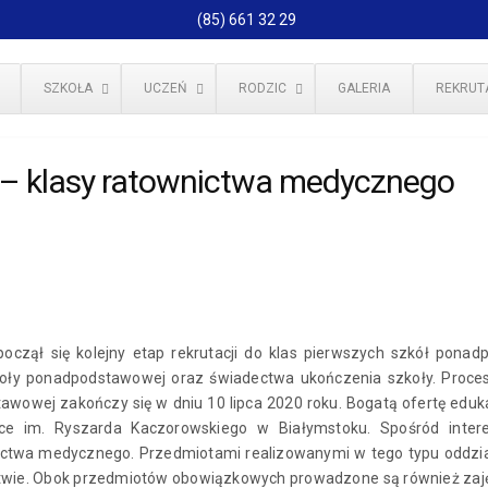
(85) 661 32 29
SZKOŁA
UCZEŃ
RODZIC
GALERIA
REKRUT
y – klasy ratownictwa medycznego
oczął się kolejny etap rekrutacji do klas pierwszych szkół pon
zkoły ponadpodstawowej oraz świadectwa ukończenia szkoły. Proces
awowej zakończy się w dniu 10 lipca 2020 roku. Bogatą ofertę ed
ce im. Ryszarda Kaczorowskiego w Białymstoku. Spośród intere
ctwa medycznego. Przedmiotami realizowanymi w tego typu oddział
stwie. Obok przedmiotów obowiązkowych prowadzone są również za