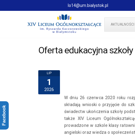
lo14@um.bialystok.pl
AKTUALNOŚCI
Oferta edukacyjna szkoł
LIP
1
2026
W dniu 26 czerwca 2020 roku rozp
składają wnioski o przyjęcie do s
Facebook
świadectw ukończenia szkoły podst
także XIV Liceum Ogólnokształcą
prowadzone w szkole klasy ratowni
angielski oraz wiedza o społeczeń