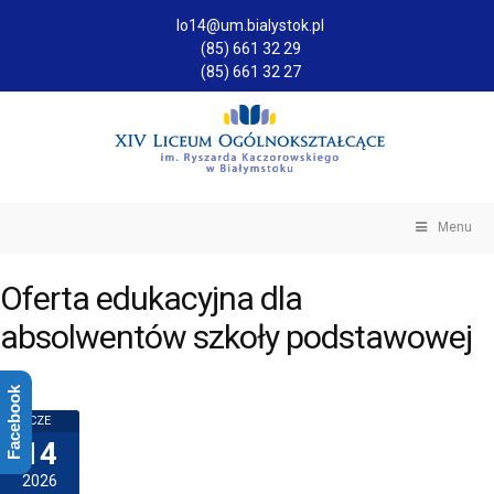
lo14@um.bialystok.pl
(85) 661 32 29
(85) 661 32 27
Menu
Oferta edukacyjna dla
absolwentów szkoły podstawowej
Facebook
CZE
14
2026