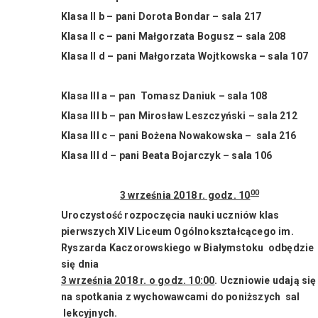
Klasa II b – pani Dorota Bondar – sala 217
Klasa II c – pani Małgorzata Bogusz – sala 208
Klasa II d – pani Małgorzata Wojtkowska – sala 107
Klasa III a – pan Tomasz Daniuk – sala 108
Klasa III b – pan Mirosław Leszczyński – sala 212
Klasa III c – pani Bożena Nowakowska – sala 216
Klasa III d – pani Beata Bojarczyk – sala 106
00
3 września 2018 r. godz. 10
Uroczystość rozpoczęcia nauki uczniów klas
pierwszych XIV Liceum Ogólnokształcącego im.
Ryszarda Kaczorowskiego w Białymstoku odbędzie
się dnia
3 września 2018 r. o godz. 10:00
. Uczniowie udają się
na spotkania z wychowawcami do poniższych sal
lekcyjnych.