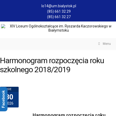
lo14@um.bialystok.pl
(85) 661 32 29
(85) 661 32 27
Menu
Harmonogram rozpoczęcia roku
szkolnego 2018/2019
SIE
Facebook
30
2026
Harmonogram rozpoczęcia roku