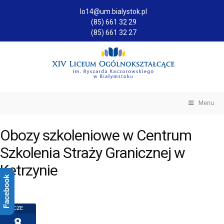
lo14@um.bialystok.pl
(85) 661 32 29
(85) 661 32 27
Menu
Obozy szkoleniowe w Centrum
Szkolenia Straży Granicznej w
Kętrzynie
Facebook
CZE
8