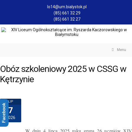
lo14@um.bialystok.pl
(85) 661 32 29
(85) 661 32 27
Menu
Obóz szkoleniowy 2025 w CSSG w
Kętrzynie
LIP
Facebook
7
2026
W dniu 4 lipca 2025 roku grupa 26 uczniów XIV