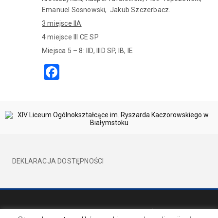
Emanuel Sosnowski, Jakub Szczerbacz.
3 miejsce IIA
4 miejsce III CE SP
Miejsca 5 – 8: IID, IIID SP, IB, IE
Facebook
DEKLARACJA DOSTĘPNOŚCI
©2017 XIVLO WSZELKIE PRAWA ZATRZEŻONE
BY EVION