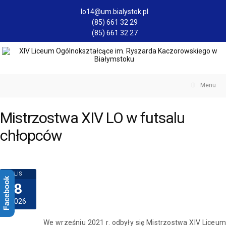
lo14@um.bialystok.pl
(85) 661 32 29
(85) 661 32 27
Menu
Mistrzostwa XIV LO w futsalu
chłopców
LIS
Facebook
8
2026
We wrześniu 2021 r. odbyły się Mistrzostwa XIV Liceum