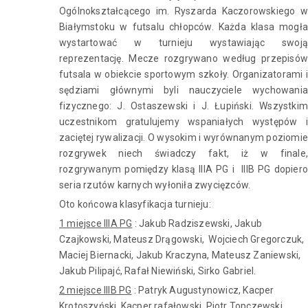
Ogólnokształcącego im. Ryszarda Kaczorowskiego w
Białymstoku w futsalu chłopców. Każda klasa mogła
wystartować w turnieju wystawiając swoją
reprezentację. Mecze rozgrywano według przepisów
futsala w obiekcie sportowym szkoły. Organizatorami i
sędziami głównymi byli nauczyciele wychowania
fizycznego: J. Ostaszewski i J. Łupiński. Wszystkim
uczestnikom gratulujemy wspaniałych występów i
zaciętej rywalizacji. O wysokim i wyrównanym poziomie
rozgrywek niech świadczy fakt, iż w finale,
rozgrywanym pomiędzy klasą IIIA PG i IIIB PG dopiero
seria rzutów karnych wyłoniła zwycięzców.
Oto końcowa klasyfikacja turnieju:
1 miejsce IIIA PG
: Jakub Radziszewski, Jakub
Czajkowski, Mateusz Drągowski, Wojciech Gregorczuk,
Maciej Biernacki, Jakub Kraczyna, Mateusz Zaniewski,
Jakub Pilipajć, Rafał Niewiński, Sirko Gabriel.
2 miejsce IIIB PG
: Patryk Augustynowicz, Kacper
Krotoszyński, Kacper rafałowski, Piotr Topczewski,