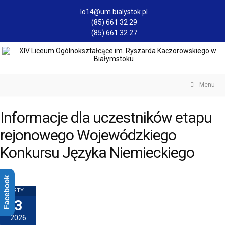
lo14@um.bialystok.pl
(85) 661 32 29
(85) 661 32 27
Menu
Informacje dla uczestników etapu
rejonowego Wojewódzkiego
Konkursu Języka Niemieckiego
Facebook
STY
3
2026