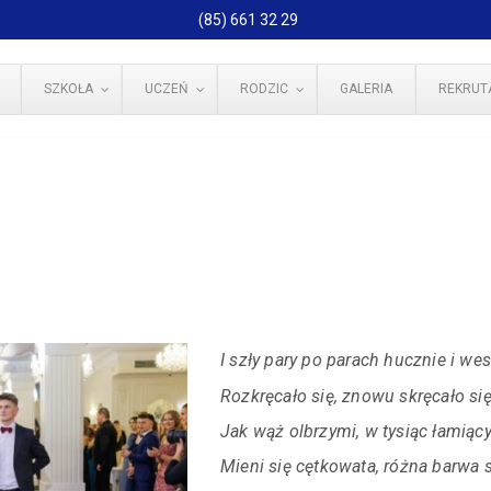
(85) 661 32 29
SZKOŁA
UCZEŃ
RODZIC
GALERIA
REKRUT
I szły pary po parach hucznie i wes
Rozkręcało się, znowu skręcało się
Jak wąż olbrzymi, w tysiąc łamiąc
Mieni się cętkowata, różna barwa 