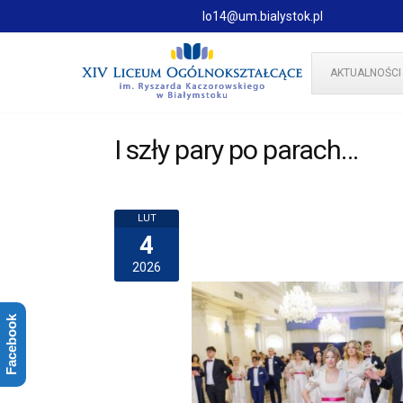
lo14@um.bialystok.pl
AKTUALNOŚCI
I szły pary po parach…
LUT
4
2026
Facebook