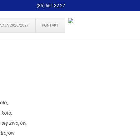
(85) 661 32 27
ACJA 2026/2027
KONTAKT
oło,
 koło,
y się zwojów;
strojów