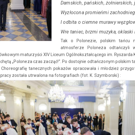
Damskich, pańskich, żołnierskich, 
Wyzłocona promieńmi zachodnieg
I odbita o ciemne murawy węzgłow
Wre taniec, brzmi muzyka, oklaski 
Tak o Polonezie, polskim tańcu 
atmosferze Poloneza odtańczyli
ówkowym maturzyści XIV Liceum Ogólnokształcącego im. Ryszarda K
chętą „Poloneza czas zacząć!”. Po dostojnie odtańczonym polskim ta
. Choreografię tanecznych pokazów opracowała i młodzież przygot
racy została utrwalona na fotografiach (fot. K. Szymborski) :