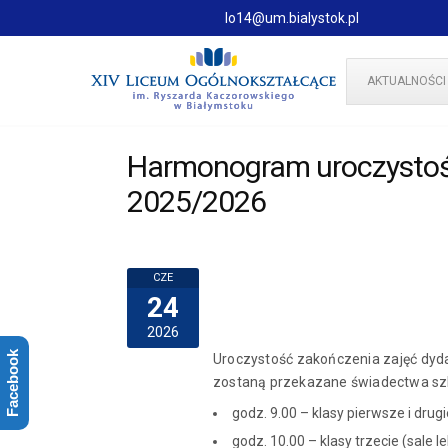
lo14@um.bialystok.pl
AKTUALNOŚCI
Harmonogram uroczystośc
2025/2026
CZE
24
2026
Facebook
Uroczystość zakończenia zajęć dyda
zostaną przekazane świadectwa sz
godz. 9.00 – klasy pierwsze i drugie
godz. 10.00 – klasy trzecie (sale le