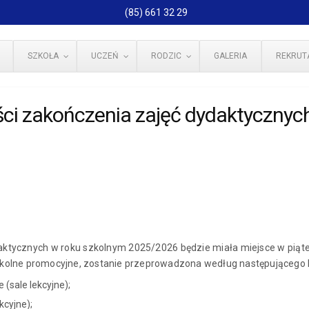
(85) 661 32 29
SZKOŁA
UCZEŃ
RODZIC
GALERIA
REKRUT
i zakończenia zajęć dydaktycznyc
ktycznych w roku szkolnym 2025/2026 będzie miała miejsce w piątek
kolne promocyjne, zostanie przeprowadzona według następująceg
 (sale lekcyjne);
kcyjne);