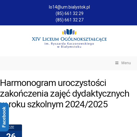
lo14@um.bialystok.pl
(85) 661 32 29
(85) 661 32 27
Menu
Harmonogram uroczystości
zakończenia zajęć dydaktycznych
w roku szkolnym 2024/2025
Facebook
CZE
26