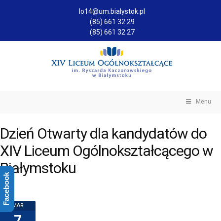
lo14@um.bialystok.pl
(85) 661 32 29
(85) 661 32 27
Menu
Dzień Otwarty dla kandydatów do
XIV Liceum Ogólnokształcącego w
Białymstoku
Facebook
MAR
7